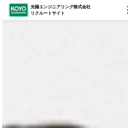
光陽エンジニアリング株式会社
リクルートサイト
内
容
を
ス
キ
ッ
プ