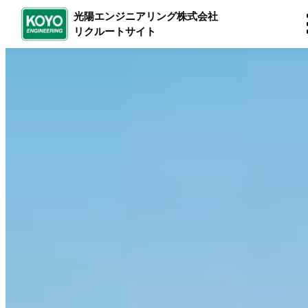
光陽エンジニアリング株式会社
リクルートサイト
内
容
を
ス
キ
ッ
プ