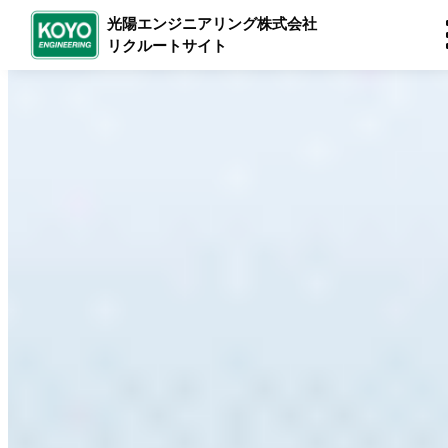
光陽エンジニアリング株式会社
リクルートサイト
内
容
を
ス
キ
ッ
プ