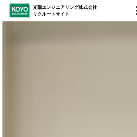
光陽エンジニアリング株式会社
リクルートサイト
内
容
を
ス
キ
ッ
プ